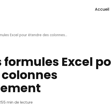
Accueil
ormules Excel pour étendre des colonnes…
s formules Excel p
 colonnes
uement
25
5 min de lecture