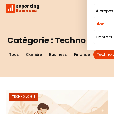
Reporting
Business
À propos
Blog
Contact
Catégorie :
Technologie
Tous
Carrière
Business
Finance
Technol
Liste
TECHNOLOGIE
des
analyses