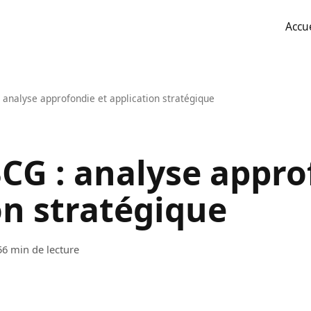
Accue
 analyse approfondie et application stratégique
BCG : analyse appro
on stratégique
5
6 min de lecture