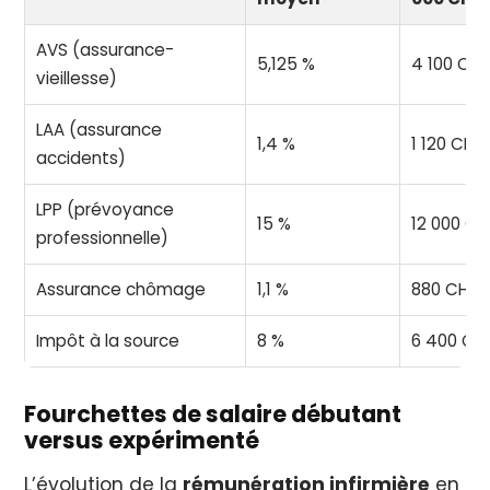
AVS (assurance-
5,125 %
4 100 CHF
vieillesse)
LAA (assurance
1,4 %
1 120 CHF
accidents)
LPP (prévoyance
15 %
12 000 CH
professionnelle)
Assurance chômage
1,1 %
880 CHF
Impôt à la source
8 %
6 400 CH
Fourchettes de salaire débutant
versus expérimenté
L’évolution de la
rémunération infirmière
en