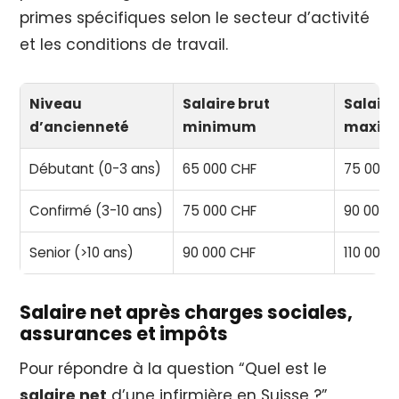
primes spécifiques selon le secteur d’activité
et les conditions de travail.
Niveau
Salaire brut
Salaire
d’ancienneté
minimum
maxi
Débutant (0-3 ans)
65 000 CHF
75 000 
Confirmé (3-10 ans)
75 000 CHF
90 000 
Senior (>10 ans)
90 000 CHF
110 000 
Salaire net après charges sociales,
assurances et impôts
Pour répondre à la question “Quel est le
salaire net
d’une infirmière en Suisse ?”,