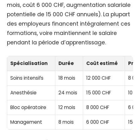
mois, coût 6 000 CHF, augmentation salariale
potentielle de 15 000 CHF annuels). La plupart
des employeurs financent intégralement ces
formations, voire maintiennent le salaire
pendant la période d’apprentissage.
Spécialisation
Durée
Coût estimé
Prim
Soins intensifs
18 mois
12 000 CHF
8 00
Anesthésie
24 mois
15 000 CHF
10 0
Bloc opératoire
12 mois
8 000 CHF
6 00
Management
8 mois
6 000 CHF
15 0